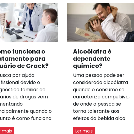
mo funciona o
Alcoólatra é
atamento para
dependente
uário de Crack?
químico?
usca por ajuda
Uma pessoa pode ser
fissional devido o
considerada alcoólatra
gnóstico familiar de
quando o consumo se
ários de drogas vem
caracteriza compulsivo,
mentando,
de onde a pessoa se
ncipalmente quando o
torna tolerante aos
unto é como funciona
efeitos da bebida alco
r mais
Ler mais