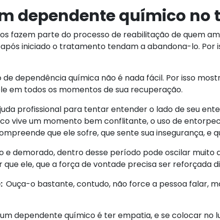
um dependente químico no 
amigos fazem parte do processo de reabilitação de quem 
após iniciado o tratamento tendam a abandona-lo. Por is
de dependência química não é nada fácil. Por isso mostre
ele em todos os momentos de sua recuperação.
juda profissional para tentar entender o lado de seu ente
o vive um momento bem conflitante, o uso de entorpec
mpreende que ele sofre, que sente sua insegurança, e que
to e demorado, dentro desse período pode oscilar muit
 que ele, que a força de vontade precisa ser reforçada d
:
Ouça-o bastante, contudo, não force a pessoa falar, 
 um dependente químico é ter empatia, e se colocar no