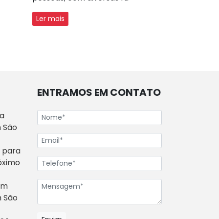
Ler mais
ENTRAMOS EM CONTATO
ra
 São
 para
óximo
om
m São