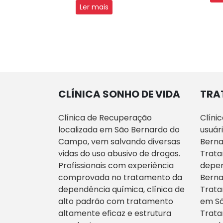
Ler mais
CLÍNICA SONHO DE VIDA
TRA
Clínica de Recuperação
Clíni
localizada em São Bernardo do
usuár
Campo, vem salvando diversas
Bern
vidas do uso abusivo de drogas.
Trata
Profissionais com experiência
depen
comprovada no tratamento da
Bern
dependência química, clínica de
Trata
alto padrão com tratamento
em S
altamente eficaz e estrutura
Trata