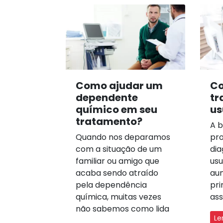
Como ajudar um
Co
dependente
tr
químico em seu
us
tratamento?
A b
Quando nos deparamos
pro
com a situação de um
dia
familiar ou amigo que
usu
acaba sendo atraído
au
pela dependência
pri
química, muitas vezes
ass
não sabemos como lida
Le